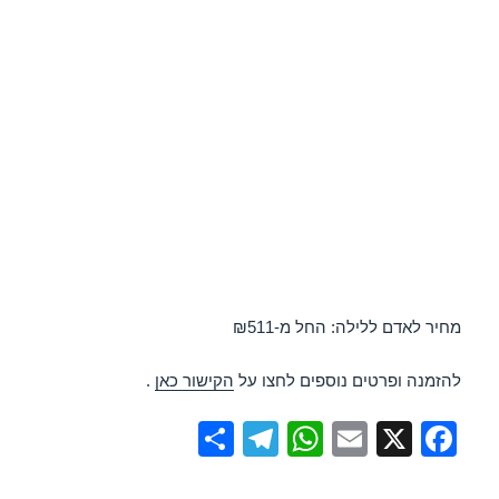
מחיר לאדם ללילה: החל מ-₪511
להזמנה ופרטים נוספים לחצו על
הקישור כאן
.
S
T
W
E
X
F
h
el
h
m
a