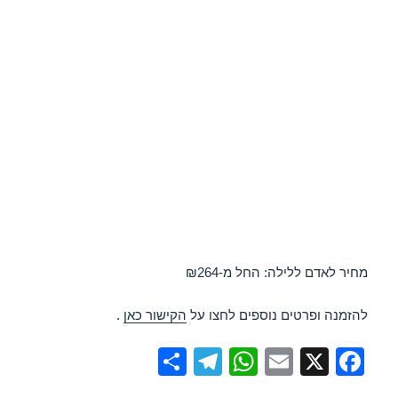
מחיר לאדם ללילה: החל מ-₪264
להזמנה ופרטים נוספים לחצו על
הקישור כאן
.
S
T
W
E
X
F
h
el
h
m
a