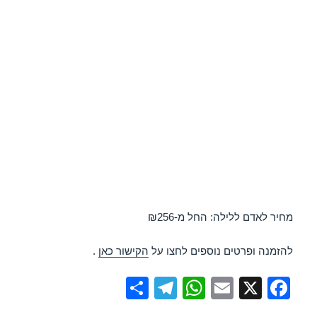
מחיר לאדם ללילה: החל מ-₪256
להזמנה ופרטים נוספים לחצו על
הקישור כאן
.
S
T
W
E
X
F
h
el
h
m
a