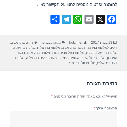
להזמנה ופרטים נוספים לחצו על
הקישור כאן
.
S
T
W
E
X
F
h
el
h
m
a
ar
e
at
ail
c
פורסם
מחבר
קטגוריות
תגיות
13 במרץ 2017
hotzimer
מלונות במרכז
דילים בתל אביב
,
e
gr
s
e
בתאריך
דילים למלונות במרכז
,
חופשה בתל אביב
,
מלונות בהרצליה
,
מלונות בירושלים
,
a
A
b
מלונות בירושלים במרץ
,
מלונות בתל אביב במרץ
,
מלונות בתל אביב ברגע
האחרון
,
מלונות בתל אביב השוואת מחירים
,
מלונות זולים בהרצליה
,
מלונות
m
p
o
זולים בירושלים
,
מלונות זולים במרכז
p
o
k
כתיבת תגובה
האימייל לא יוצג באתר.
שדות החובה מסומנים
*
התגובה שלך
*