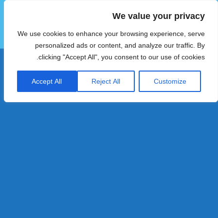
We value your privacy
הוטצימר
We use cookies to enhance your browsing experience, serve
תפריטים
ווידג'טים
personalized ads or content, and analyze our traffic. By
clicking "Accept All", you consent to our use of cookies.
Accept All
Reject All
Customize