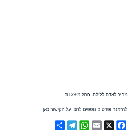
מחיר לאדם ללילה: החל מ-₪139
להזמנה ופרטים נוספים לחצו על
הקישור כאן
.
S
T
W
E
X
F
h
el
h
m
a