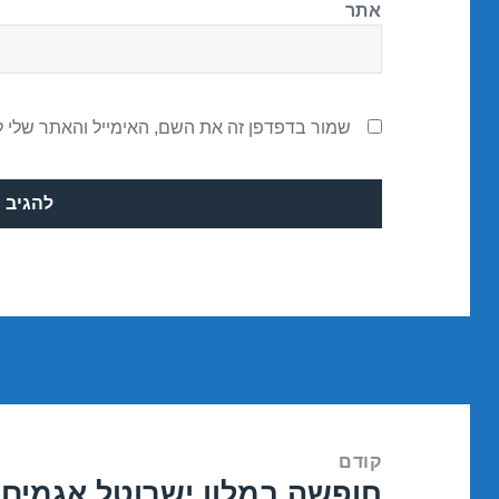
אתר
שמור בדפדפן זה את השם, האימייל והאתר שלי 
ניווט
קודם
חופשה במלון ישרוטל אגמים – אילת 8
הפוסט