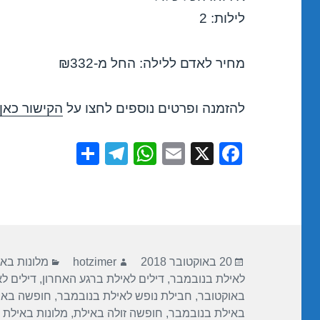
לילות: 2
מחיר לאדם ללילה: החל מ-₪332
להזמנה ופרטים נוספים לחצו על
הקישור כאן
S
T
W
E
X
F
h
el
h
m
a
ar
e
at
ail
c
e
gr
s
e
a
A
b
פורסם
מחבר
קטגוריות
m
p
o
20 באוקטובר 2018
hotzimer
מלונות בא
בתאריך
לאילת בנובמבר
,
דילים לאילת ברגע האחרון
,
דילים ל
p
o
באוקטובר
,
חבילת נופש לאילת בנובמבר
,
חופשה באי
k
באילת בנובמבר
,
חופשה זולה באילת
,
מלונות באילת 