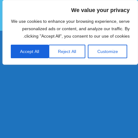
We value your privacy
הוטצימר
We use cookies to enhance your browsing experience, serve
תפריטים
ווידג'טים
personalized ads or content, and analyze our traffic. By
clicking "Accept All", you consent to our use of cookies.
Accept All
Reject All
Customize