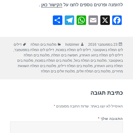
להזמנה ופרטים נוספים לחצו על
הקישור כאן
.
S
T
W
E
X
F
h
el
h
m
a
ar
e
at
ail
c
פורסם
מחבר
קטגוריות
תגיות
23 בספטמבר 2016
hotzimer
מלונות בים המלח
דילים
e
gr
s
e
בתאריך
לים המלח באוקטובר
,
דילים לים המלח בסוכות
,
דילים לים המלח בספטמבר
,
a
A
b
דילים לים המלח ברגע האחרון
,
חופשה בים המלח
,
מלונות בים המלח
באוקטובר
,
מלונות בים המלח בזול
,
מלונות בים המלח בסוכות
,
מלונות בים
m
p
o
המלח ברגע האחרון
,
מלונות בים המלח דילים
,
מלונות בים המלח השוואת
מחירים
,
מלונות בים המלח זולים
,
מלונות זולים בים המלח
p
o
k
כתיבת תגובה
האימייל לא יוצג באתר.
שדות החובה מסומנים
*
התגובה שלך
*