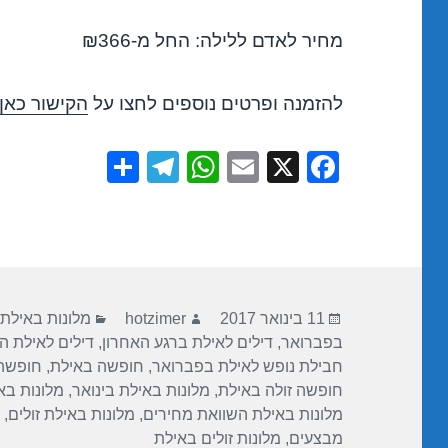
מחיר לאדם ללילה: החל מ-₪366
להזמנה ופרטים נוספים לחצו על
הקישור כאן
S
T
W
E
X
F
h
el
h
m
a
ar
e
at
ail
c
e
gr
s
e
a
A
b
פורסם
מחבר
קטגוריות
m
p
o
11 בינואר 2017
hotzimer
מלונות באילת
בתאריך
בפברואר
,
דילים לאילת ברגע האחרון
,
דילים לאילת ה
p
o
חבילת נופש לאילת בפברואר
,
חופשה באילת
,
חופשה 
k
חופשה זולה באילת
,
מלונות באילת בינואר
,
מלונות בא
מלונות באילת השוואת מחירים
,
מלונות באילת זולים
,
מבצעים
,
מלונות זולים באילת