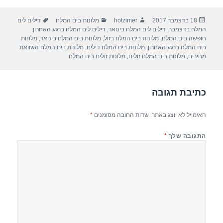
ar
e
at
ail
c
פורסם
מחבר
קטגוריות
תגיות
18 בדצמבר 2017
hotzimer
מלונות בים המלח
דילים לים
e
gr
s
e
בתאריך
המלח בדצמבר
,
דילים לים המלח בינואר
,
דילים לים המלח ברגע האחרון
,
a
A
b
חופשה בים המלח
,
מלונות בים המלח בזול
,
מלונות בים המלח בינואר
,
מלונות
בים המלח ברגע האחרון
,
מלונות בים המלח דילים
,
מלונות בים המלח השוואת
m
p
o
מחירים
,
מלונות בים המלח זולים
,
מלונות זולים בים המלח
p
o
k
כתיבת תגובה
האימייל לא יוצג באתר.
שדות החובה מסומנים
*
התגובה שלך
*