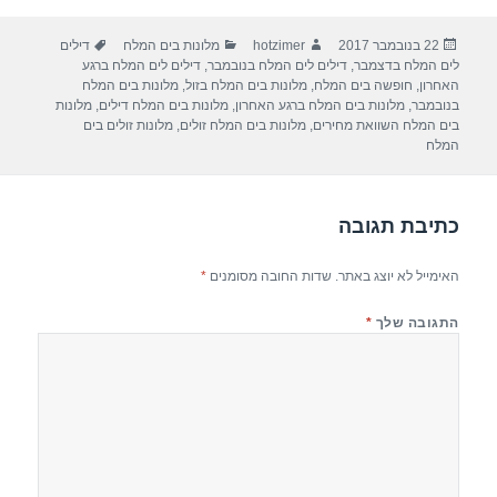
ar
e
at
ail
c
פורסם
מחבר
קטגוריות
תגיות
22 בנובמבר 2017
hotzimer
מלונות בים המלח
דילים
e
gr
s
e
בתאריך
לים המלח בדצמבר
,
דילים לים המלח בנובמבר
,
דילים לים המלח ברגע
a
A
b
האחרון
,
חופשה בים המלח
,
מלונות בים המלח בזול
,
מלונות בים המלח
בנובמבר
,
מלונות בים המלח ברגע האחרון
,
מלונות בים המלח דילים
,
מלונות
m
p
o
בים המלח השוואת מחירים
,
מלונות בים המלח זולים
,
מלונות זולים בים
המלח
p
o
k
כתיבת תגובה
האימייל לא יוצג באתר.
שדות החובה מסומנים
*
התגובה שלך
*