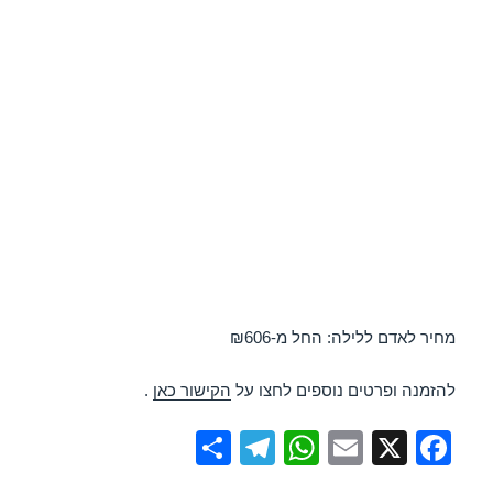
מחיר לאדם ללילה: החל מ-₪606
להזמנה ופרטים נוספים לחצו על
הקישור כאן
.
S
T
W
E
X
F
h
el
h
m
a