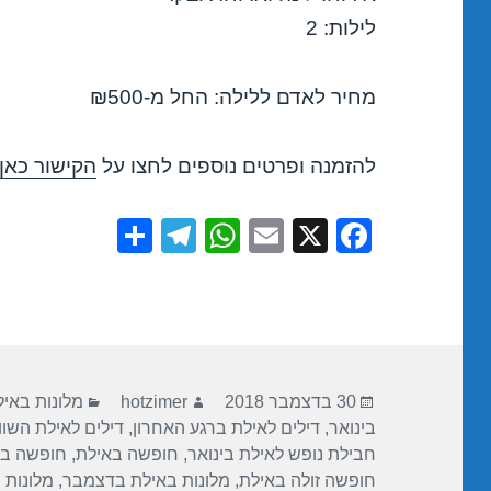
לילות: 2
מחיר לאדם ללילה: החל מ-₪500
להזמנה ופרטים נוספים לחצו על
הקישור כאן
S
T
W
E
X
F
h
el
h
m
a
ar
e
at
ail
c
e
gr
s
e
a
A
b
פורסם
מחבר
קטגוריות
m
p
o
30 בדצמבר 2018
hotzimer
מלונות באי
בתאריך
בינואר
,
דילים לאילת ברגע האחרון
,
דילים לאילת השו
p
o
חבילת נופש לאילת בינואר
,
חופשה באילת
,
חופשה ב
k
חופשה זולה באילת
,
מלונות באילת בדצמבר
,
מלונות 