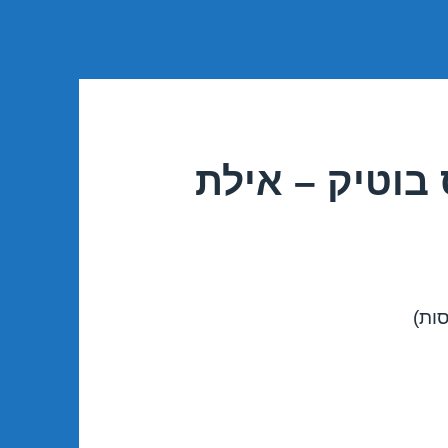
בוטיק – אילת
סות)