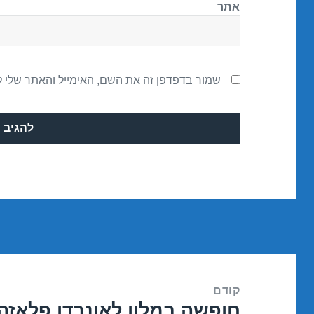
אתר
שמור בדפדפן זה את השם, האימייל והאתר שלי 
ניווט
קודם
חופשה במלון לאונרדו פלאזה – אילת 9
הפוסט