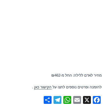
מחיר לאדם ללילה: החל מ-₪462
להזמנה ופרטים נוספים לחצו על
הקישור כאן
.
S
T
W
E
X
F
h
el
h
m
a