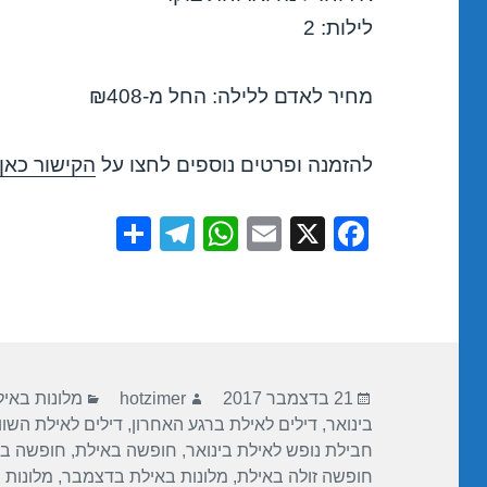
לילות: 2
מחיר לאדם ללילה: החל מ-₪408
להזמנה ופרטים נוספים לחצו על
הקישור כאן
S
T
W
E
X
F
h
el
h
m
a
ar
e
at
ail
c
e
gr
s
e
a
A
b
פורסם
מחבר
קטגוריות
m
p
o
21 בדצמבר 2017
hotzimer
מלונות באי
בתאריך
בינואר
,
דילים לאילת ברגע האחרון
,
דילים לאילת השו
p
o
חבילת נופש לאילת בינואר
,
חופשה באילת
,
חופשה ב
k
חופשה זולה באילת
,
מלונות באילת בדצמבר
,
מלונות 