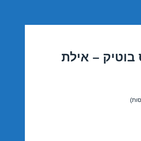
בוטיק – אילת
סות)