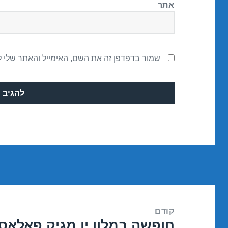
אתר
שמור בדפדפן זה את השם, האימייל והאתר שלי 
ניווט
קודם
חופשה במלון יו מגיק פאלאס – אילת 7
הפוסט