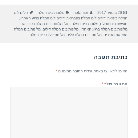
ar
e
at
ail
c
פורסם
מחבר
קטגוריות
תגיות
26 בינואר 2017
hotzimer
מלונות בים המלח
דילים לים
e
gr
s
e
בתאריך
המלח בינואר
,
דילים לים המלח בפברואר
,
דילים לים המלח ברגע האחרון
,
a
A
b
חופשה בים המלח
,
מלונות בים המלח בזול
,
מלונות בים המלח בפברואר
,
מלונות בים המלח ברגע האחרון
,
מלונות בים המלח דילים
,
מלונות בים המלח
m
p
o
השוואת מחירים
,
מלונות בים המלח זולים
,
מלונות זולים בים המלח
p
o
k
כתיבת תגובה
האימייל לא יוצג באתר.
שדות החובה מסומנים
*
התגובה שלך
*