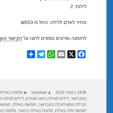
לילות: 2
מחיר לאדם ללילה: החל מ-₪553
להזמנה ופרטים נוספים לחצו על
הקישור כאן
S
T
W
E
X
F
h
el
h
m
a
ar
e
at
ail
c
e
gr
s
e
a
A
b
פורסם
מחבר
קטגוריות
m
p
o
28 בינואר 2018
hotzimer
מלונות באילת
בתאריך
בפברואר
,
דילים לאילת ברגע האחרון
,
דילים לאילת ה
p
o
חבילת נופש לאילת בפברואר
,
חופשה באילת
,
חופשה 
k
חופשה זולה באילת
,
מלונות באילת בינואר
,
מלונות בא