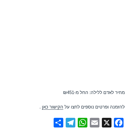
מחיר לאדם ללילה: החל מ-₪451
להזמנה ופרטים נוספים לחצו על
הקישור כאן
.
S
T
W
E
X
F
h
el
h
m
a