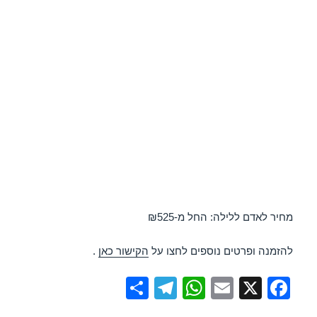
מחיר לאדם ללילה: החל מ-₪525
להזמנה ופרטים נוספים לחצו על
הקישור כאן
.
S
T
W
E
X
F
h
el
h
m
a