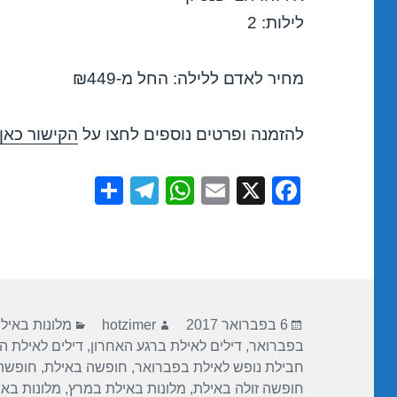
לילות: 2
מחיר לאדם ללילה: החל מ-₪449
להזמנה ופרטים נוספים לחצו על
הקישור כאן
S
T
W
E
X
F
h
el
h
m
a
ar
e
at
ail
c
e
gr
s
e
a
A
b
פורסם
מחבר
קטגוריות
m
p
o
6 בפברואר 2017
hotzimer
מלונות באיל
בתאריך
בפברואר
,
דילים לאילת ברגע האחרון
,
דילים לאילת ה
p
o
חבילת נופש לאילת בפברואר
,
חופשה באילת
,
חופשה
k
חופשה זולה באילת
,
מלונות באילת במרץ
,
מלונות בא