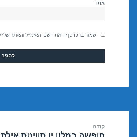
אתר
שמור בדפדפן זה את השם, האימייל והאתר שלי 
ניווט
קודם
חופשה במלון יו סוויטס אילת – אילת 7
הפוסט