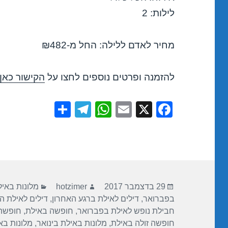
לילות: 2
מחיר לאדם ללילה: החל מ-₪482
להזמנה ופרטים נוספים לחצו על
הקישור כאן
S
T
W
E
X
F
h
el
h
m
a
ar
e
at
ail
c
e
gr
s
e
a
A
b
פורסם
מחבר
קטגוריות
m
p
o
29 בדצמבר 2017
hotzimer
מלונות באי
בתאריך
בפברואר
,
דילים לאילת ברגע האחרון
,
דילים לאילת ה
p
o
חבילת נופש לאילת בפברואר
,
חופשה באילת
,
חופשה 
k
חופשה זולה באילת
,
מלונות באילת בינואר
,
מלונות בא