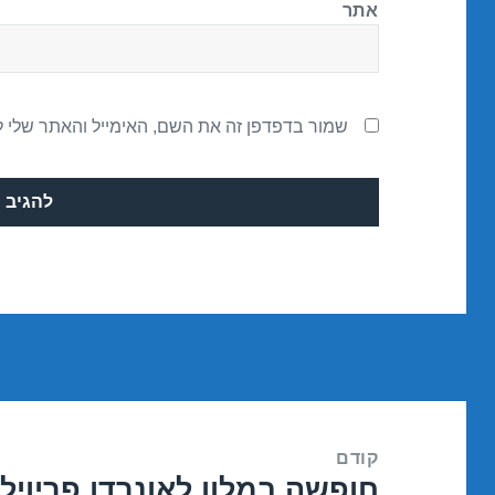
אתר
שמור בדפדפן זה את השם, האימייל והאתר שלי 
ניווט
קודם
חופשה במלון לאונרדו פריוילג – אילת 
הפוסט