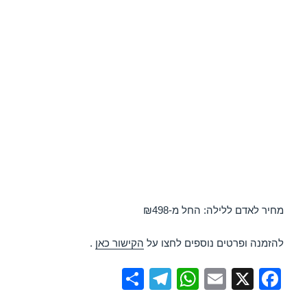
מחיר לאדם ללילה: החל מ-₪498
להזמנה ופרטים נוספים לחצו על
הקישור כאן
.
S
T
W
E
X
F
h
el
h
m
a