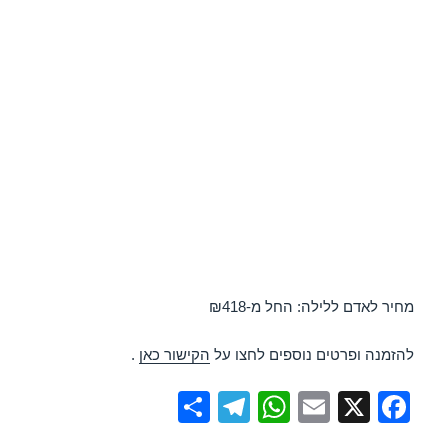
מחיר לאדם ללילה: החל מ-₪418
להזמנה ופרטים נוספים לחצו על
הקישור כאן
.
S
T
W
E
X
F
h
el
h
m
a