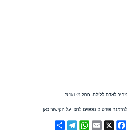
מחיר לאדם ללילה: החל מ-₪491
להזמנה ופרטים נוספים לחצו על
הקישור כאן
.
S
T
W
E
X
F
h
el
h
m
a