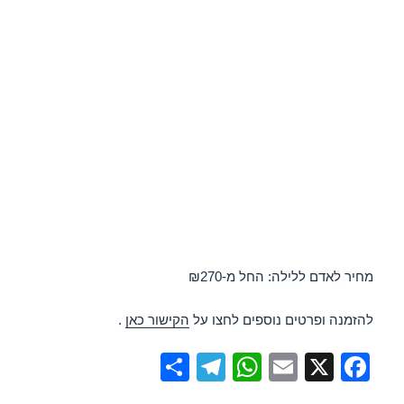
מחיר לאדם ללילה: החל מ-₪270
להזמנה ופרטים נוספים לחצו על
הקישור כאן
.
S
T
W
E
X
F
h
el
h
m
a