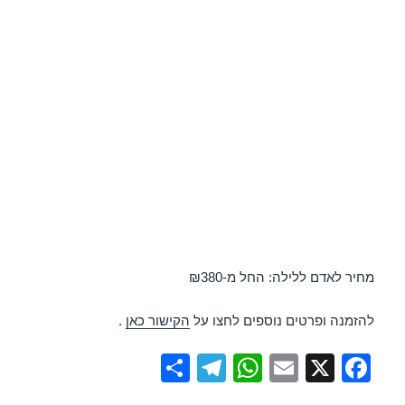
מחיר לאדם ללילה: החל מ-₪380
להזמנה ופרטים נוספים לחצו על
הקישור כאן
.
S
T
W
E
X
F
h
el
h
m
a