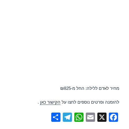
מחיר לאדם ללילה: החל מ-₪825
להזמנה ופרטים נוספים לחצו על
הקישור כאן
.
S
T
W
E
X
F
h
el
h
m
a