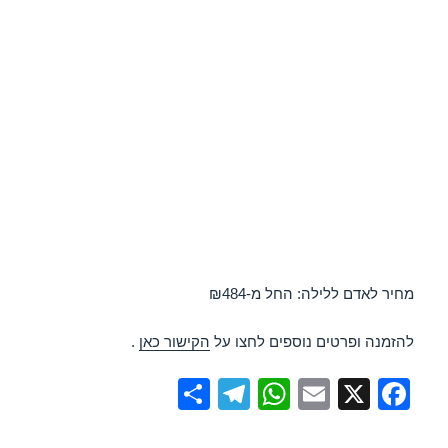
מחיר לאדם ללילה: החל מ-₪484
להזמנה ופרטים נוספים לחצו על
הקישור כאן
.
S
T
W
E
X
F
h
el
h
m
a