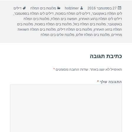
ar
e
at
ail
c
פורסם
מחבר
קטגוריות
תגיות
27 בספטמבר 2016
hotzimer
מלונות בים המלח
דילים
e
gr
s
e
בתאריך
לים המלח באוקטובר
,
דילים לים המלח בסוכות
,
דילים לים המלח בספטמבר
,
a
A
b
דילים לים המלח ברגע האחרון
,
חופשה בים המלח
,
מלונות בים המלח
באוקטובר
,
מלונות בים המלח בזול
,
מלונות בים המלח בסוכות
,
מלונות בים
m
p
o
המלח ברגע האחרון
,
מלונות בים המלח דילים
,
מלונות בים המלח השוואת
מחירים
,
מלונות בים המלח זולים
,
מלונות זולים בים המלח
p
o
k
כתיבת תגובה
האימייל לא יוצג באתר.
שדות החובה מסומנים
*
התגובה שלך
*