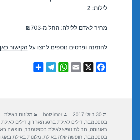
לילות: 2
מחיר לאדם ללילה: החל מ-₪703
להזמנה ופרטים נוספים לחצו על
הקישור כאן
S
T
W
E
X
F
h
el
h
m
a
ar
e
at
ail
c
e
gr
s
e
a
A
b
פורסם
מחבר
קטגוריות
m
p
o
30 ביולי 2017
hotzimer
מלונות באילת
בתאריך
בספטמבר
,
דילים לאילת ברגע האחרון
,
דילים לאילת 
p
o
באוגוסט
,
חבילת נופש לאילת בספטמבר
,
חופשה באי
k
בספטמבר
,
חופשה זולה באילת
,
מלונות באילת באוגו