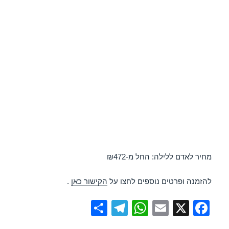
מחיר לאדם ללילה: החל מ-₪472
להזמנה ופרטים נוספים לחצו על
הקישור כאן
.
S
T
W
E
X
F
h
el
h
m
a