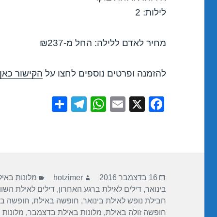
לילות: 2
מחיר לאדם ללילה: החל מ-₪237
להזמנה ופרטים נוספים לחצו על
הקישור כאן
S
T
W
E
X
F
h
el
h
m
a
ar
e
at
ail
c
e
gr
s
e
a
A
b
פורסם
מחבר
קטגוריות
m
p
o
16 בדצמבר 2016
hotzimer
מלונות באי
בתאריך
בינואר
,
דילים לאילת ברגע האחרון
,
דילים לאילת השו
p
o
חבילת נופש לאילת בינואר
,
חופשה באילת
,
חופשה ב
k
חופשה זולה באילת
,
מלונות באילת בדצמבר
,
מלונות 