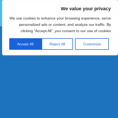
We value your privacy
הוטצימר
We use cookies to enhance your browsing experience, serve
תפריטים
ווידג'טים
personalized ads or content, and analyze our traffic. By
clicking "Accept All", you consent to our use of cookies.
Accept All
Reject All
Customize