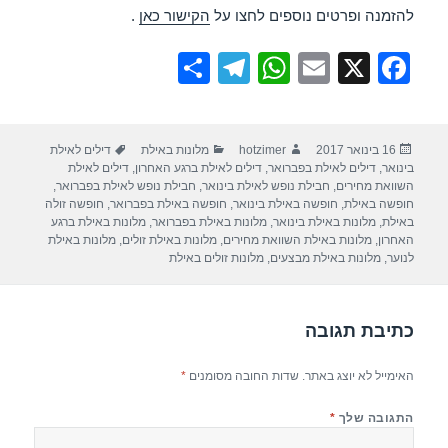
להזמנה ופרטים נוספים לחצו על
הקישור כאן
.
S
T
W
E
X
F
h
el
h
m
a
ar
e
at
ail
c
פורסם
מחבר
קטגוריות
תגיות
16 בינואר 2017
hotzimer
מלונות באילת
דילים לאילת
e
gr
s
e
בתאריך
בינואר
,
דילים לאילת בפברואר
,
דילים לאילת ברגע האחרון
,
דילים לאילת
a
A
b
השוואת מחירים
,
חבילת נופש לאילת בינואר
,
חבילת נופש לאילת בפברואר
,
חופשה באילת
,
חופשה באילת בינואר
,
חופשה באילת בפברואר
,
חופשה זולה
m
p
o
באילת
,
מלונות באילת בינואר
,
מלונות באילת בפברואר
,
מלונות באילת ברגע
האחרון
,
מלונות באילת השוואת מחירים
,
מלונות באילת זולים
,
מלונות באילת
p
o
לנוער
,
מלונות באילת מבצעים
,
מלונות זולים באילת
k
כתיבת תגובה
האימייל לא יוצג באתר.
שדות החובה מסומנים
*
התגובה שלך
*