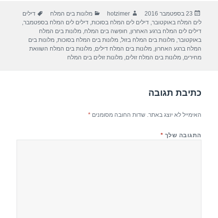
ar
e
at
ail
c
פורסם
מחבר
קטגוריות
תגיות
23 בספטמבר 2016
hotzimer
מלונות בים המלח
דילים
e
gr
s
e
בתאריך
לים המלח באוקטובר
,
דילים לים המלח בסוכות
,
דילים לים המלח בספטמבר
,
a
A
b
דילים לים המלח ברגע האחרון
,
חופשה בים המלח
,
מלונות בים המלח
באוקטובר
,
מלונות בים המלח בזול
,
מלונות בים המלח בסוכות
,
מלונות בים
m
p
o
המלח ברגע האחרון
,
מלונות בים המלח דילים
,
מלונות בים המלח השוואת
מחירים
,
מלונות בים המלח זולים
,
מלונות זולים בים המלח
p
o
k
כתיבת תגובה
האימייל לא יוצג באתר.
שדות החובה מסומנים
*
התגובה שלך
*