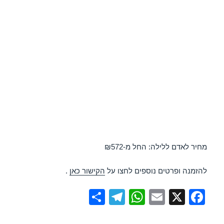
מחיר לאדם ללילה: החל מ-₪572
להזמנה ופרטים נוספים לחצו על
הקישור כאן
.
S
T
W
E
X
F
h
el
h
m
a