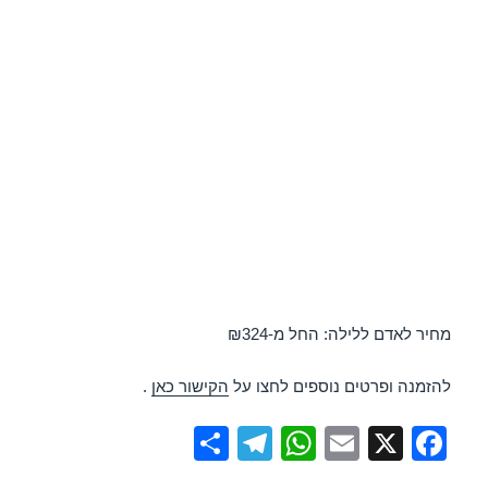
מחיר לאדם ללילה: החל מ-₪324
להזמנה ופרטים נוספים לחצו על
הקישור כאן
.
S
T
W
E
X
F
h
el
h
m
a