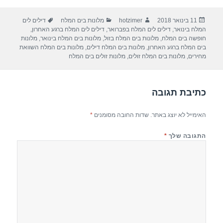
ar
e
at
ail
c
פורסם
מחבר
קטגוריות
תגיות
11 בינואר 2018
hotzimer
מלונות בים המלח
דילים לים
e
gr
s
e
בתאריך
המלח בינואר
,
דילים לים המלח בפברואר
,
דילים לים המלח ברגע האחרון
,
a
A
b
חופשה בים המלח
,
מלונות בים המלח בזול
,
מלונות בים המלח בינואר
,
מלונות
בים המלח ברגע האחרון
,
מלונות בים המלח דילים
,
מלונות בים המלח השוואת
m
p
o
מחירים
,
מלונות בים המלח זולים
,
מלונות זולים בים המלח
p
o
k
כתיבת תגובה
האימייל לא יוצג באתר.
שדות החובה מסומנים
*
התגובה שלך
*