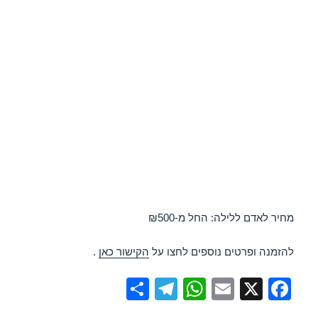
מחיר לאדם ללילה: החל מ-₪500
להזמנה ופרטים נוספים לחצו על
הקישור כאן
.
S
T
W
E
X
F
h
el
h
m
a