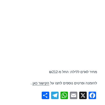
מחיר לאדם ללילה: החל מ-₪212
להזמנה ופרטים נוספים לחצו על
הקישור כאן
.
S
T
W
E
X
F
h
el
h
m
a