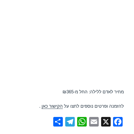
מחיר לאדם ללילה: החל מ-₪365
להזמנה ופרטים נוספים לחצו על
הקישור כאן
.
S
T
W
E
X
F
h
el
h
m
a