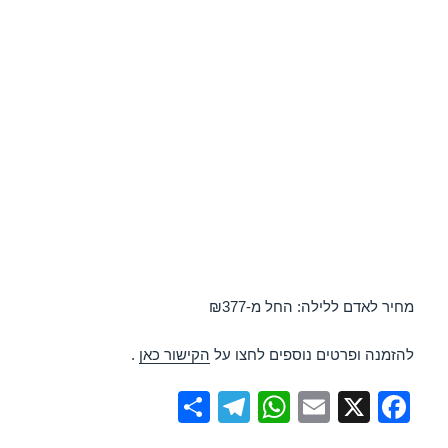
מחיר לאדם ללילה: החל מ-₪377
להזמנה ופרטים נוספים לחצו על
הקישור כאן
.
S
T
W
E
X
F
h
el
h
m
a