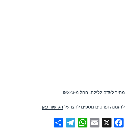
מחיר לאדם ללילה: החל מ-₪223
להזמנה ופרטים נוספים לחצו על
הקישור כאן
.
S
T
W
E
X
F
h
el
h
m
a