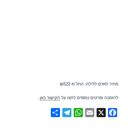
מחיר לאדם ללילה: החל מ-₪522
להזמנה ופרטים נוספים לחצו על
הקישור כאן
.
S
T
W
E
X
F
h
el
h
m
a