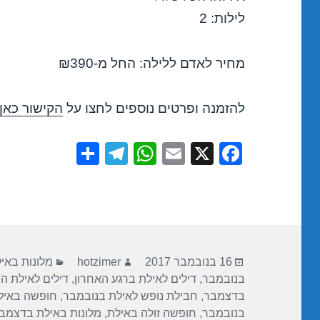
לילות: 2
מחיר לאדם ללילה: החל מ-₪390
להזמנה ופרטים נוספים לחצו על
הקישור כאן
S
T
W
E
X
F
h
el
h
m
a
ar
e
at
ail
c
e
gr
s
e
a
A
b
פורסם
מחבר
קטגוריות
m
p
o
16 בנובמבר 2017
hotzimer
מלונות באי
בתאריך
בנובמבר
,
דילים לאילת ברגע האחרון
,
דילים לאילת ה
p
o
בדצמבר
,
חבילת נופש לאילת בנובמבר
,
חופשה באיל
k
בנובמבר
,
חופשה זולה באילת
,
מלונות באילת בדצמב