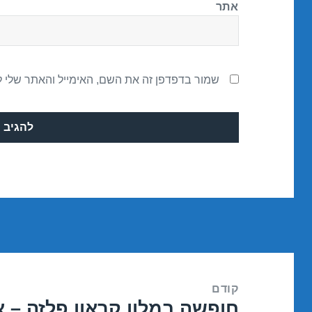
אתר
שמור בדפדפן זה את השם, האימייל והאתר שלי 
ניווט
קודם
חופשה במלון קראון פלזה – אילת /2017
הפוסט