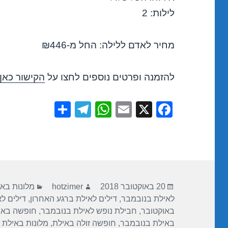
לילות: 2
מחיר לאדם ללילה: החל מ-₪446
להזמנה ופרטים נוספים לחצו על
הקישור כאן
S
T
W
E
X
F
h
el
h
m
a
ar
e
at
ail
c
e
gr
s
e
a
A
b
פורסם
מחבר
קטגוריות
m
p
o
20 באוקטובר 2018
hotzimer
מלונות בא
בתאריך
לאילת בנובמבר
,
דילים לאילת ברגע האחרון
,
דילים ל
p
o
באוקטובר
,
חבילת נופש לאילת בנובמבר
,
חופשה באי
k
באילת בנובמבר
,
חופשה זולה באילת
,
מלונות באילת 