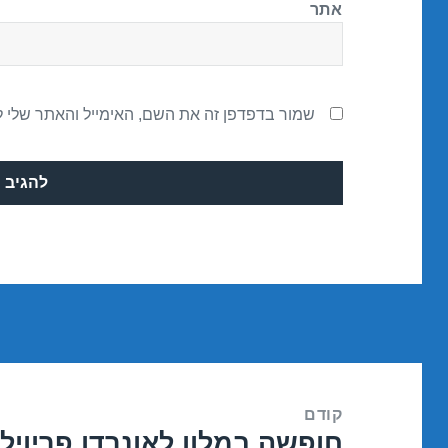
אתר
שמור בדפדפן זה את השם, האימייל והאתר שלי 
ניווט
קודם
חופשה במלון לאונרדו פריוילג – אילת 
הפוסט