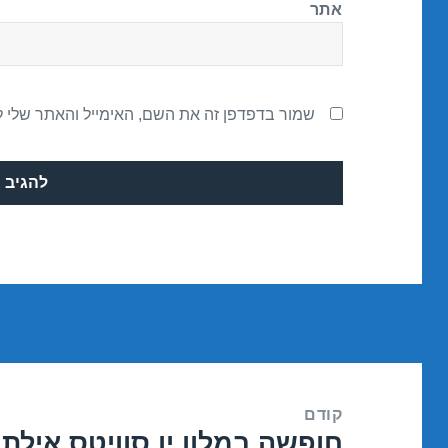
אתר
שמור בדפדפן זה את השם, האימייל והאתר שלי 
ניווט
קודם
חופשה במלון יו סוויטס אילת – אילת 8
הפוסט