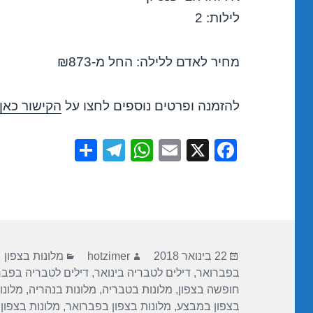
לילות: 2
מחיר לאדם ללילה: החל מ-₪873
להזמנה ופרטים נוספים לחצו על
הקישור כאן
S
T
W
E
X
F
h
el
h
m
a
ar
e
at
ail
c
e
gr
s
e
a
A
b
פורסם
מחבר
קטגוריות
m
p
o
22 בינואר 2018
hotzimer
מלונות בצפון
בתאריך
בפברואר
,
דילים לטבריה בינואר
,
דילים לטבריה בפבר
p
o
חופשה בצפון
,
מלונות בטבריה
,
מלונות בנהריה
,
מלונו
k
בצפון במבצע
,
מלונות בצפון בפברואר
,
מלונות בצפון