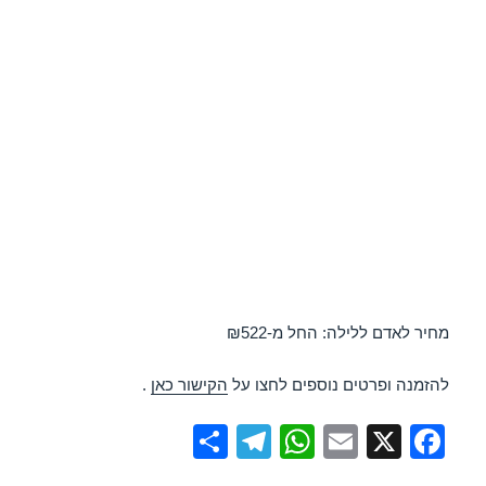
מחיר לאדם ללילה: החל מ-₪522
להזמנה ופרטים נוספים לחצו על
הקישור כאן
.
S
T
W
E
X
F
h
el
h
m
a