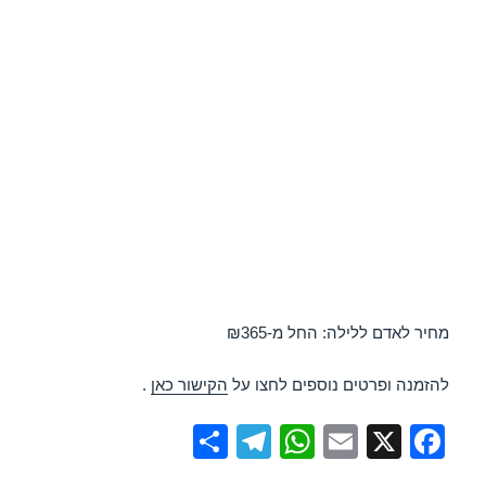
מחיר לאדם ללילה: החל מ-₪365
להזמנה ופרטים נוספים לחצו על
הקישור כאן
.
S
T
W
E
X
F
h
el
h
m
a