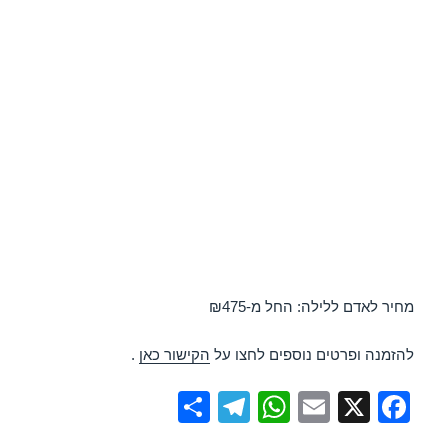
מחיר לאדם ללילה: החל מ-₪475
להזמנה ופרטים נוספים לחצו על
הקישור כאן
.
S
T
W
E
X
F
h
el
h
m
a