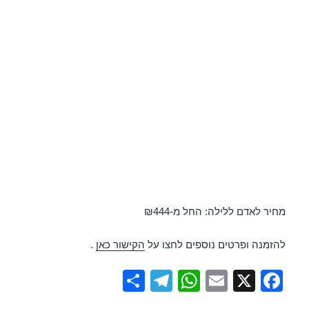
מחיר לאדם ללילה: החל מ-₪444
להזמנה ופרטים נוספים לחצו על
הקישור כאן
.
S
T
W
E
X
F
h
el
h
m
a