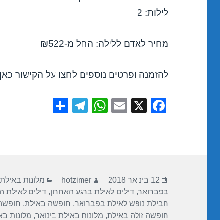
לילות: 2
מחיר לאדם ללילה: החל מ-₪522
להזמנה ופרטים נוספים לחצו על
הקישור כאן
S
T
W
E
X
F
h
el
h
m
a
ar
e
at
ail
c
e
gr
s
e
a
A
b
פורסם
מחבר
קטגוריות
m
p
o
12 בינואר 2018
hotzimer
מלונות באילת
בתאריך
בפברואר
,
דילים לאילת ברגע האחרון
,
דילים לאילת ה
p
o
חבילת נופש לאילת בפברואר
,
חופשה באילת
,
חופשה 
k
חופשה זולה באילת
,
מלונות באילת בינואר
,
מלונות בא