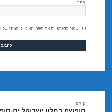
אתר
שמור בדפדפן זה את השם, האימייל והאתר שלי 
ניווט
קודם
חופשה במלון ישרוטל ים-סוף – אילת 8
הפוסט