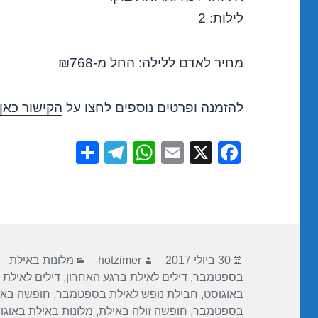
לילות: 2
מחיר לאדם ללילה: החל מ-₪768
להזמנה ופרטים נוספים לחצו על
הקישור כאן
S
T
W
E
X
F
h
el
h
m
a
ar
e
at
ail
c
e
gr
s
e
a
A
b
פורסם
מחבר
קטגוריות
m
p
o
30 ביולי 2017
hotzimer
מלונות באילת
בתאריך
בספטמבר
,
דילים לאילת ברגע האחרון
,
דילים לאילת 
p
o
באוגוסט
,
חבילת נופש לאילת בספטמבר
,
חופשה באי
k
בספטמבר
,
חופשה זולה באילת
,
מלונות באילת באוגו