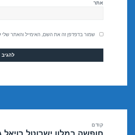
אתר
שמור בדפדפן זה את השם, האימייל והאתר שלי 
ניווט
קודם
חופשה במלון ישרוטל רויאל ג
הפוסט