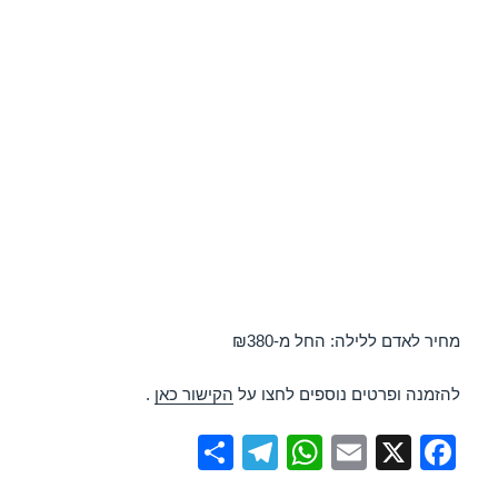
מחיר לאדם ללילה: החל מ-₪380
להזמנה ופרטים נוספים לחצו על
הקישור כאן
.
S
T
W
E
X
F
h
el
h
m
a