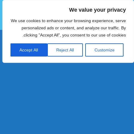
We value your privacy
הוטצימר
We use cookies to enhance your browsing experience, serve
תפריטים
ווידג'טים
personalized ads or content, and analyze our traffic. By
clicking "Accept All", you consent to our use of cookies.
Accept All
Reject All
Customize