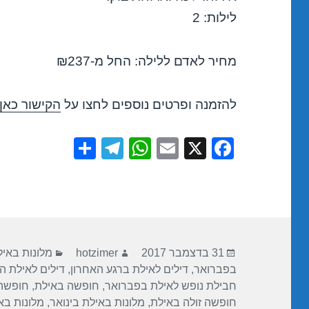
לילות: 2
מחיר לאדם ללילה: החל מ-₪237
להזמנה ופרטים נוספים לחצו על
הקישור כאן
S
T
W
E
X
F
h
el
h
m
a
ar
e
at
ail
c
e
gr
s
e
a
A
b
פורסם
מחבר
קטגוריות
m
p
o
31 בדצמבר 2017
hotzimer
מלונות באי
בתאריך
בפברואר
,
דילים לאילת ברגע האחרון
,
דילים לאילת ה
p
o
חבילת נופש לאילת בפברואר
,
חופשה באילת
,
חופשה 
k
חופשה זולה באילת
,
מלונות באילת בינואר
,
מלונות בא