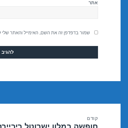
אתר
שמור בדפדפן זה את השם, האימייל והאתר שלי 
ניווט
קודם
חופשה במלון ישרוטל ריביירה
הפוסט